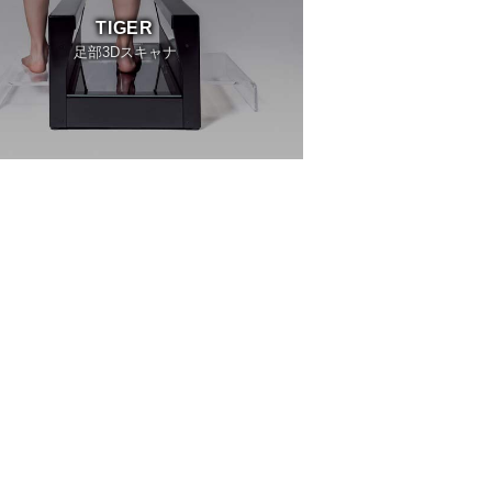
TIGER
足部3Dスキャナ